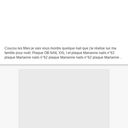
Coucou les filles je vais vous montre quelque nail que j'ai réalise sur ma
famille pour noël. Plaque OB NAIL XXL I et plaque Marianne nails n°62
plaque Marianne nails n°62 plaque Marianne nails n°62 plaque Marianne
nails n°62 plaque Marianne nails n°62 Plaque...