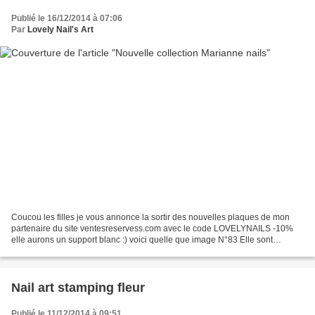
Publié le 16/12/2014 à 07:06
Par
Lovely Nail's Art
Coucou les filles je vous annonce la sortir des nouvelles plaques de mon
partenaire du site ventesreservess.com avec le code LOVELYNAILS -10%
elle aurons un support blanc :) voici quelle que image N°83 Elle sont
actuellement disponible avec le code LOVELYNAILS...
Nail art stamping fleur
Publié le 11/12/2014 à 09:51