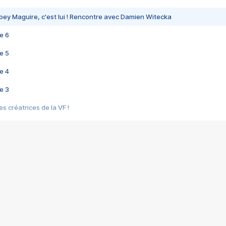
bey Maguire, c'est lui ! Rencontre avec Damien Witecka
e 6
e 5
e 4
e 3
s créatrices de la VF !
e 2
e 1
e Mektoub My Love arrive enfin ! Rencontre avec Shaïn Boumedine et Sal
i : après Toni en famille
elle réalise le bouleversant Dites lui que je l'aime
ais ! Rencontre autour de Vie privée de Rebecca Zlotowski