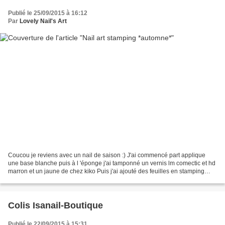
Publié le 25/09/2015 à 16:12
Par
Lovely Nail's Art
Coucou je reviens avec un nail de saison :) J'ai commencé part applique
une base blanche puis à l 'éponge j'ai tamponné un vernis lm comectic et hd
marron et un jaune de chez kiko Puis j'ai ajouté des feuilles en stamping
inversé qui et sur la plaque...
Colis Isanail-Boutique
Publié le 22/09/2015 à 15:31