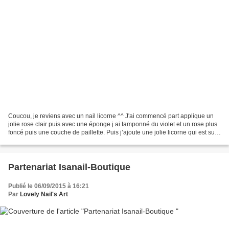
Coucou, je reviens avec un nail licorne ^^ J'ai commencé part applique un
jolie rose clair puis avec une éponge j ai tamponné du violet et un rose plus
foncé puis une couche de paillette. Puis j’ajoute une jolie licorne qui est sur
la plaque Marianne...
Partenariat Isanail-Boutique
Publié le 06/09/2015 à 16:21
Par
Lovely Nail's Art