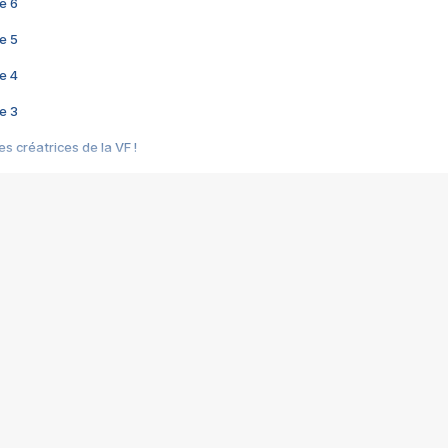
e 6
e 5
e 4
e 3
s créatrices de la VF !
e 2
e 1
e Mektoub My Love arrive enfin ! Rencontre avec Shaïn Boumedine et Sal
i : après Toni en famille
elle réalise le bouleversant Dites lui que je l'aime
ais ! Rencontre autour de Vie privée de Rebecca Zlotowski
 de Marguerite, Grave... Rencontre avec Ella Rumpf
 Les Rêveurs, un film intime sur la santé mentale