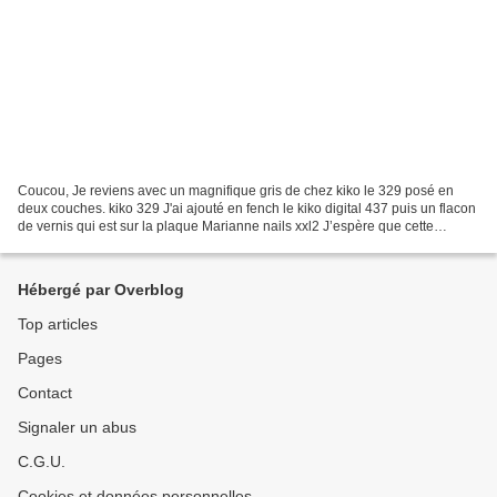
Coucou, Je reviens avec un magnifique gris de chez kiko le 329 posé en
deux couches. kiko 329 J'ai ajouté en fench le kiko digital 437 puis un flacon
de vernis qui est sur la plaque Marianne nails xxl2 J’espère que cette
manucure vous plaira bonne journée Plaque...
Hébergé par Overblog
Top articles
Pages
Contact
Signaler un abus
C.G.U.
Cookies et données personnelles