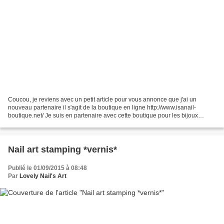
Coucou, je reviens avec un petit article pour vous annonce que j'ai un
nouveau partenaire il s'agit de la boutique en ligne http://www.isanail-
boutique.net/ Je suis en partenaire avec cette boutique pour les bijoux
qu'elle propose Il y a des bagues bijoux...
Nail art stamping *vernis*
Publié le 01/09/2015 à 08:48
Par
Lovely Nail's Art