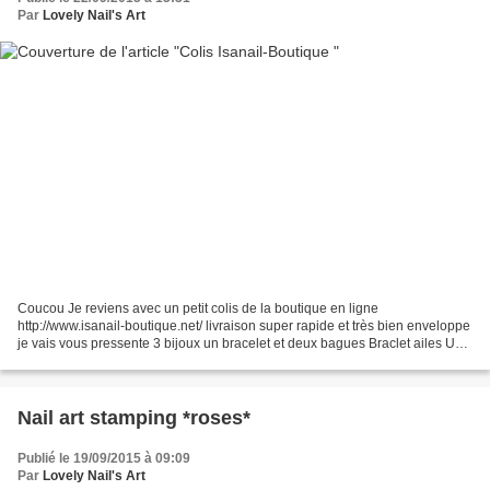
Par
Lovely Nail's Art
Coucou Je reviens avec un petit colis de la boutique en ligne
http://www.isanail-boutique.net/ livraison super rapide et très bien enveloppe
je vais vous pressente 3 bijoux un bracelet et deux bagues Braclet ailes Un
très jolie braclet gris clair et...
Nail art stamping *roses*
Publié le 19/09/2015 à 09:09
Par
Lovely Nail's Art