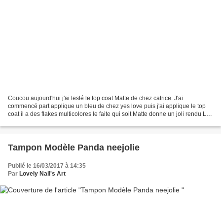
Coucou aujourd'hui j'ai testé le top coat Matte de chez catrice. J'ai
commencé part applique un bleu de chez yes love puis j'ai applique le top
coat il a des flakes multicolores le faite qui soit Matte donne un joli rendu Les
deux vernis sont disponible...
Tampon Modèle Panda neejolie
Publié le 16/03/2017 à 14:35
Par
Lovely Nail's Art