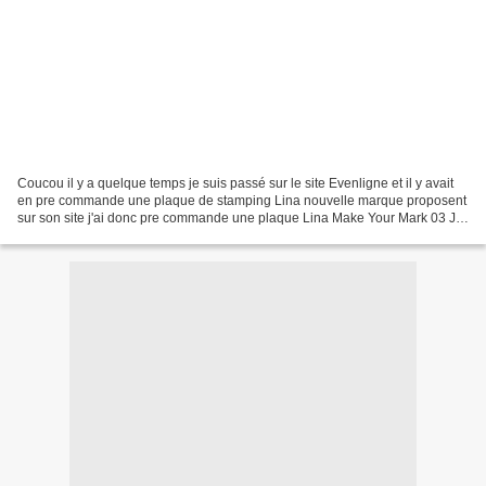
Coucou il y a quelque temps je suis passé sur le site Evenligne et il y avait
en pre commande une plaque de stamping Lina nouvelle marque proposent
sur son site j'ai donc pre commande une plaque Lina Make Your Mark 03 J'ai
hate de la tester elle on un...