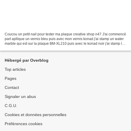
Coucou un petit nail pour tester ma plaque creative shop n47 J'ai commencé
part apllique un vernis bleu puis avec mon vernis konad j'ai stamp un water
marble qui est sur la plaque BM-XL210 puis avec le konad noir j'ai stamp les
poissons qui sont sur la...
Hébergé par Overblog
Top articles
Pages
Contact
Signaler un abus
C.G.U.
Cookies et données personnelles
Préférences cookies