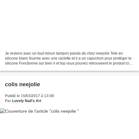
Je reviens avec un tout minon tampon panda de chez neejolie Tete en
silicone blanc fournie avec une raclette et il a un capuchon pour protéger le
silicone Fonctionne sur bien il et top vous pouvez retrouveent le produit ici
avec le code EZX10 -10% de...
colis neejolie
Publié le 15/03/2017 à 13:08
Par
Lovely Nail's Art