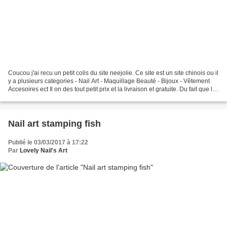
Coucou j'ai recu un petit colis du site neejolie. Ce site est un site chinois ou il
y a plusieurs categories - Nail Art - Maquillage Beauté - Bijoux - Vêtement
Accesoires ect Il on des tout petit prix et la livraison et gratuite. Du fait que la
livraison...
Nail art stamping fish
Publié le 03/03/2017 à 17:22
Par
Lovely Nail's Art