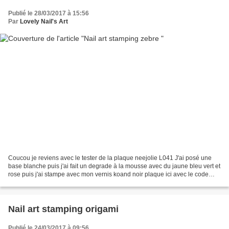
Publié le 28/03/2017 à 15:56
Par
Lovely Nail's Art
Coucou je reviens avec le tester de la plaque neejolie L041 J'ai posé une
base blanche puis j'ai fait un degrade à la mousse avec du jaune bleu vert et
rose puis j'ai stampe avec mon vernis koand noir plaque ici avec le code
EZX10 -10% de reduction hors...
Nail art stamping origami
Publié le 24/03/2017 à 09:56