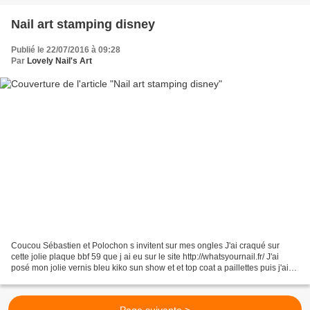
Nail art stamping disney
Publié le 22/07/2016 à 09:28
Par
Lovely Nail's Art
Coucou Sébastien et Polochon s invitent sur mes ongles J'ai craqué sur
cette jolie plaque bbf 59 que j ai eu sur le site http://whatsyournail.fr/ J'ai
posé mon jolie vernis bleu kiko sun show et et top coat a paillettes puis j'ai
fait un reverse stam...