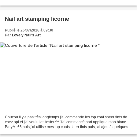
chez h&m kiko493 - salomé...
Nail art stamping licorne
Publié le 26/07/2016 à 09:30
Par
Lovely Nail's Art
Coucou il y a pas très longtemps j'ai commande les top coat sheer tints de
chez opi et j'ai voulu les tester ^^ J'ai commencé part applique mon blanc
BaryM. 66 puis j'ai utilise mes top coats sherr tints puis j'ai ajouté quelques
que paillettes avec mon...