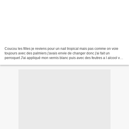
Coucou les filles je reviens pour un nail tropical mais pas comme on voie
toujours avec des palmiers j'avais envie de changer donc j'ai fait un
perroquet J'ai appliqué mon vernis blanc puis avec des feutres a l alcool vert
n 61 et 59 de chez action j'ai...