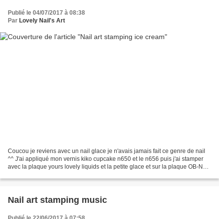
Publié le 04/07/2017 à 08:38
Par
Lovely Nail's Art
Coucou je reviens avec un nail glace je n'avais jamais fait ce genre de nail
^^ J'ai appliqué mon vernis kiko cupcake n650 et le n656 puis j'ai stamper
avec la plaque yours lovely liquids et la petite glace et sur la plaque OB-Nail
XXL F. Puis sur mon...
Nail art stamping music
Publié le 22/06/2017 à 07:58