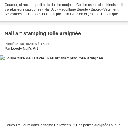
Coucou j'ai recu un petit colis du site neejolie. Ce site est un site chinois ou il
y a plusieurs categories - Nail Art - Maquillage Beauté - Bijoux - Vêtement
Accesoires ect Il on des tout petit prix et la livraison et gratuite. Du fait que la
livraison...
Nail art stamping toile araignée
Publié le 14/10/2016 à 15:06
Par
Lovely Nail's Art
Coucou toujours dans le thème Halloween ^^ Des petites araignées sur un