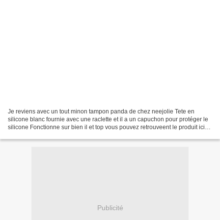
Je reviens avec un tout minon tampon panda de chez neejolie Tete en
silicone blanc fournie avec une raclette et il a un capuchon pour protéger le
silicone Fonctionne sur bien il et top vous pouvez retrouveent le produit ici
avec le code EZX10 -10% de...
Publicité