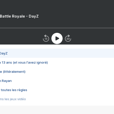
 Battle Royale - DayZ
 DayZ
 a 13 ans (et vous l'avez ignoré)
e (littéralement)
im Rayan
 toutes les règles
s les jeux vidéo
us choquant de Rockstar ? - Le scandale BULLY