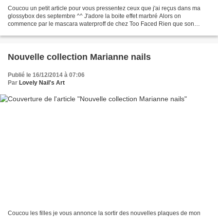
Coucou un petit article pour vous pressentez ceux que j'ai reçus dans ma
glossybox des septembre ^^ J'adore la boite effet marbré Alors on
commence par le mascara waterproff de chez Too Faced Rien que son
packaging j 'adore avec des effets gouttes d 'eau Too...
Nouvelle collection Marianne nails
Publié le 16/12/2014 à 07:06
Par
Lovely Nail's Art
Coucou les filles je vous annonce la sortir des nouvelles plaques de mon