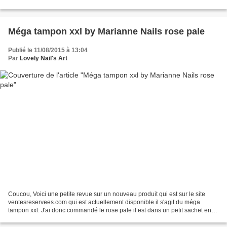
leur rendent pas leur magnifique...
Méga tampon xxl by Marianne Nails rose pale
Publié le 11/08/2015 à 13:04
Par
Lovely Nail's Art
Coucou, Voici une petite revue sur un nouveau produit qui est sur le site
ventesreservees.com qui est actuellement disponible il s'agit du méga
tampon xxl. J'ai donc commandé le rose pale il est dans un petit sachet en
plastique fourni avec une carte...