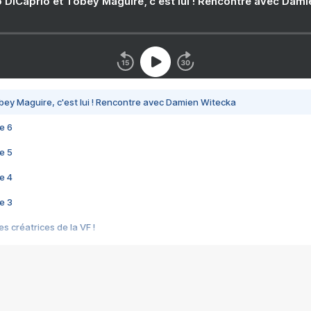
 DiCaprio et Tobey Maguire, c'est lui ! Rencontre avec Dam
bey Maguire, c'est lui ! Rencontre avec Damien Witecka
e 6
e 5
e 4
e 3
s créatrices de la VF !
e 2
e 1
e Mektoub My Love arrive enfin ! Rencontre avec Shaïn Boumedine et Sal