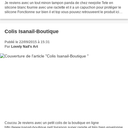
Je reviens avec un tout minon tampon panda de chez neejolie Tete en
silicone blanc fournie avec une raclette et il a un capuchon pour protéger le
silicone Fonctionne sur bien il et top vous pouvez retrouveent le produit ici
avec le code EZX10 -10% de...
Colis Isanail-Boutique
Publié le 22/09/2015 à 15:31
Par
Lovely Nail's Art
Coucou Je reviens avec un petit colis de la boutique en ligne
http://www.isanail-boutique.net/ livraison super rapide et très bien enveloppe