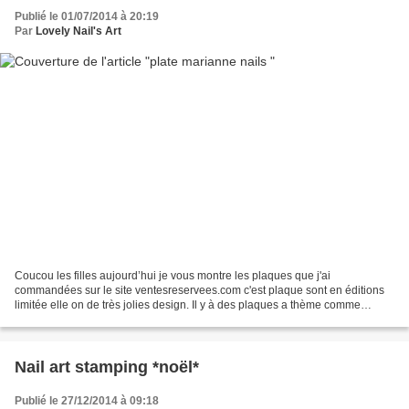
Publié le 01/07/2014 à 20:19
Par
Lovely Nail's Art
Coucou les filles aujourd’hui je vous montre les plaques que j'ai
commandées sur le site ventesreservees.com c'est plaque sont en éditions
limitée elle on de très jolies design. Il y à des plaques a thème comme
paris,asie, birds, manga, Égypte, rétro,...
Nail art stamping *noël*
Publié le 27/12/2014 à 09:18