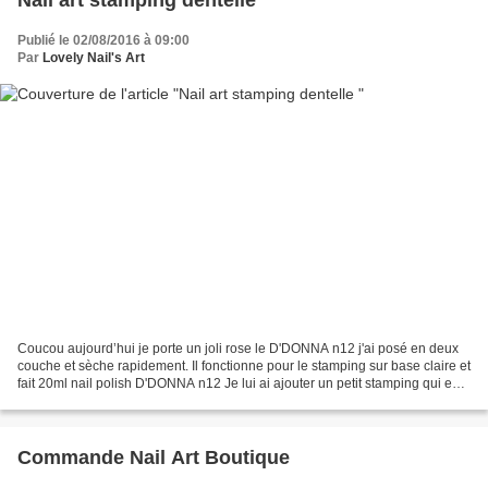
Publié le 02/08/2016 à 09:00
Par
Lovely Nail's Art
Coucou aujourd’hui je porte un joli rose le D'DONNA n12 j'ai posé en deux
couche et sèche rapidement. Il fonctionne pour le stamping sur base claire et
fait 20ml nail polish D'DONNA n12 Je lui ai ajouter un petit stamping qui est
sur la plaque BC-09 ravis...
Commande Nail Art Boutique