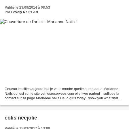
Publié le 23/09/2014 à 08:53
Par
Lovely Nail's Art
Coucou les filles aujourd’hui je vous montre quelle que plaque Marianne
Nails qui est sur le site ventesreservees.com elle livre partout il suffit de la
contact sur sa page Marianne nails Hello girls today I show you what that
plate Marianne Nails which...
colis neejolie
Publié le 15/03/2017 à 13:08