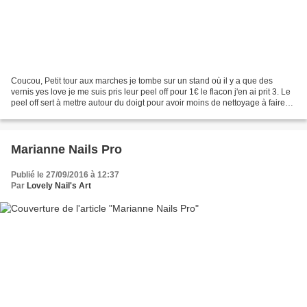
Coucou, Petit tour aux marches je tombe sur un stand où il y a que des
vernis yes love je me suis pris leur peel off pour 1€ le flacon j'en ai prit 3. Le
peel off sert à mettre autour du doigt pour avoir moins de nettoyage à faire
ou à mettre avant d...
Marianne Nails Pro
Publié le 27/09/2016 à 12:37
Par
Lovely Nail's Art