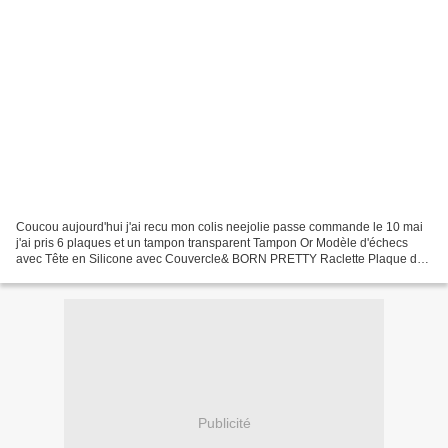
Coucou aujourd'hui j'ai recu mon colis neejolie passe commande le 10 mai
j'ai pris 6 plaques et un tampon transparent Tampon Or Modèle d'échecs
avec Tête en Silicone avec Couvercle& BORN PRETTY Raclette Plaque de
Stamping Ronde Rock Musique BP-129 Plaque...
Publicité