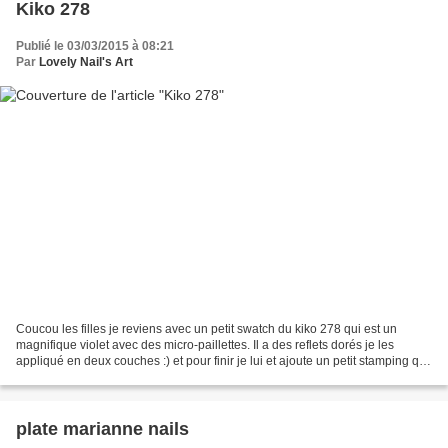
Kiko 278
Publié le 03/03/2015 à 08:21
Par
Lovely Nail's Art
Coucou les filles je reviens avec un petit swatch du kiko 278 qui est un
magnifique violet avec des micro-paillettes. Il a des reflets dorés je les
appliqué en deux couches :) et pour finir je lui et ajoute un petit stamping qui
est sur la plaque marianne...
plate marianne nails