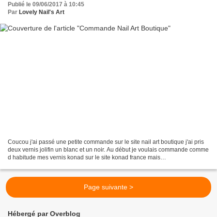
Publié le 09/06/2017 à 10:45
Par
Lovely Nail's Art
Coucou j'ai passé une petite commande sur le site nail art boutique j'ai pris
deux vernis jolifin un blanc et un noir. Au début je voulais commande comme
d habitude mes vernis konad sur le site konad france mais
malheureusement il a ferme. Donc je vais...
Page suivante >
Hébergé par Overblog