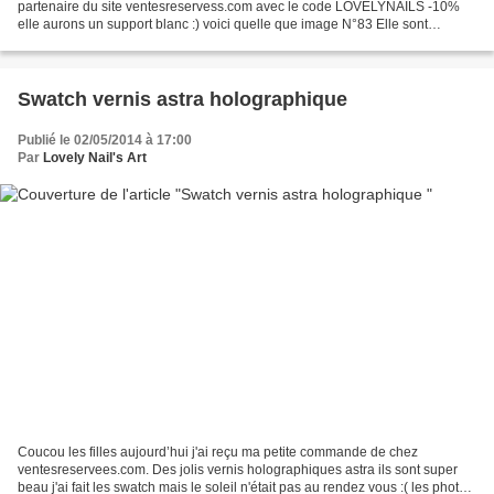
partenaire du site ventesreservess.com avec le code LOVELYNAILS -10%
elle aurons un support blanc :) voici quelle que image N°83 Elle sont
actuellement disponible avec le code LOVELYNAILS...
Swatch vernis astra holographique
Publié le 02/05/2014 à 17:00
Par
Lovely Nail's Art
Coucou les filles aujourd’hui j'ai reçu ma petite commande de chez
ventesreservees.com. Des jolis vernis holographiques astra ils sont super
beau j'ai fait les swatch mais le soleil n'était pas au rendez vous :( les photos