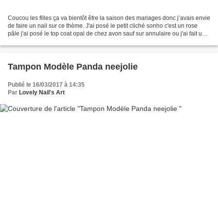
Coucou les filles ça va bientôt être la saison des mariages donc j’avais envie
de faire un nail sur ce thème. J'ai posé le petit cliché sonho c'est un rose
pâle j'ai posé le top coat opal de chez avon sauf sur annulaire ou j'ai fait un
stamping dentelle...
Tampon Modèle Panda neejolie
Publié le 16/03/2017 à 14:35
Par
Lovely Nail's Art