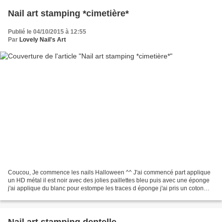
Nail art stamping *cimetière*
Publié le 04/10/2015 à 12:55
Par
Lovely Nail's Art
Coucou, Je commence les nails Halloween ^^ J'ai commencé part applique
un HD métal il est noir avec des jolies paillettes bleu puis avec une éponge
j'ai applique du blanc pour estompe les traces d éponge j'ai pris un coton
imbibé de dissolvant puis j'ai...
Nail art stamping dentelle