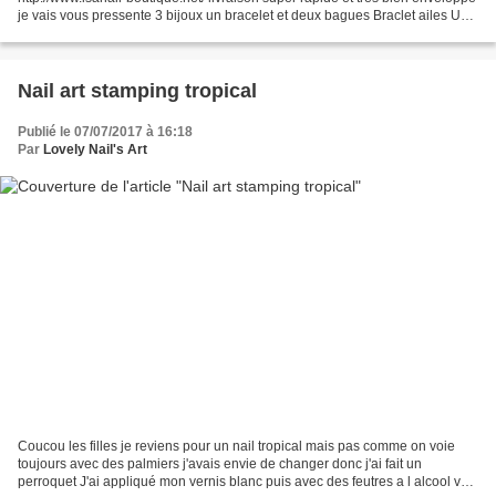
je vais vous pressente 3 bijoux un bracelet et deux bagues Braclet ailes Un
très jolie braclet gris clair et...
Nail art stamping tropical
Publié le 07/07/2017 à 16:18
Par
Lovely Nail's Art
Coucou les filles je reviens pour un nail tropical mais pas comme on voie
toujours avec des palmiers j'avais envie de changer donc j'ai fait un
perroquet J'ai appliqué mon vernis blanc puis avec des feutres a l alcool vert