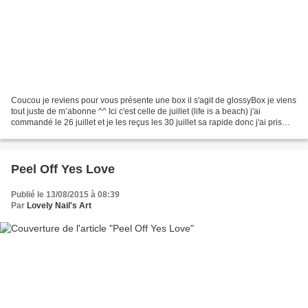
Coucou je reviens pour vous présente une box il s'agit de glossyBox je viens
tout juste de m’abonne ^^ Ici c'est celle de juillet (life is a beach) j'ai
commandé le 26 juillet et je les reçus les 30 juillet sa rapide donc j'ai pris
celle à 15.50e par...
Peel Off Yes Love
Publié le 13/08/2015 à 08:39
Par
Lovely Nail's Art