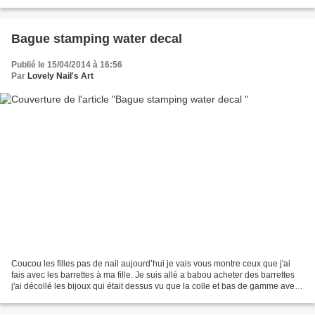
n 61 et 59 de chez action j'ai...
Bague stamping water decal
Publié le 15/04/2014 à 16:56
Par
Lovely Nail's Art
Coucou les filles pas de nail aujourd’hui je vais vous montre ceux que j'ai
fais avec les barrettes à ma fille. Je suis allé a babou acheter des barrettes
j'ai décollé les bijoux qui était dessus vu que la colle et bas de gamme avec
des ciseaux j'ai réussi...