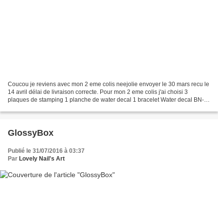
Coucou je reviens avec mon 2 eme colis neejolie envoyer le 30 mars recu le
14 avril délai de livraison correcte. Pour mon 2 eme colis j'ai choisi 3
plaques de stamping 1 planche de water decal 1 bracelet Water decal BN-
181 et plaques dans leur emballage...
GlossyBox
Publié le 31/07/2016 à 03:37
Par
Lovely Nail's Art